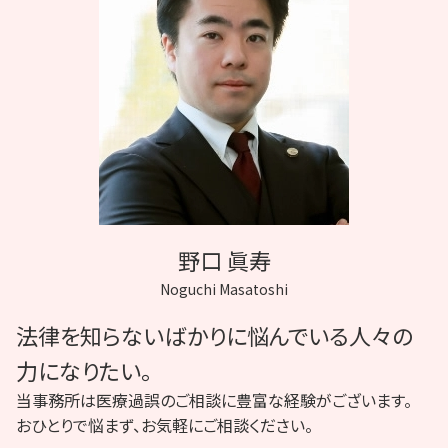
症状 悪化
事故 病院
誤診 裁判
医療過誤 因果関係
医療過誤 訴訟
カルテ 開示
C型肝炎 訴訟
医療事故 調査
野口 眞寿
Noguchi Masatoshi
法律を知らないばかりに悩んでいる人々の
力になりたい。
当事務所は医療過誤のご相談に豊富な経験がございます。
おひとりで悩まず、お気軽にご相談ください。