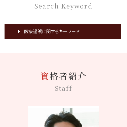
Search Keyword
医療過誤に関するキーワード
医療ミス 相談
医療裁判 弁護士
無痛分娩 後遺症
説明義務 違反
資格者紹介
医療 訴訟
裁判 意見書
Staff
医療裁判
損害賠償 時効
採血 神経損傷
膵臓癌 誤診
主治医 意見書
mrsa 院内感染