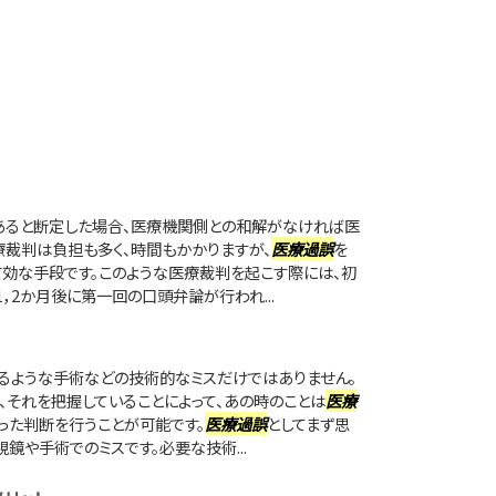
あると断定した場合、医療機関側との和解がなければ医
療裁判は負担も多く、時間もかかりますが、
医療過誤
を
効な手段です。このような医療裁判を起こす際には、初
，2か月後に第一回の口頭弁論が行われ...
るような手術などの技術的なミスだけではありません。
、それを把握していることによって、あの時のことは
医療
った判断を行うことが可能です。
医療過誤
としてまず思
鏡や手術でのミスです。必要な技術...