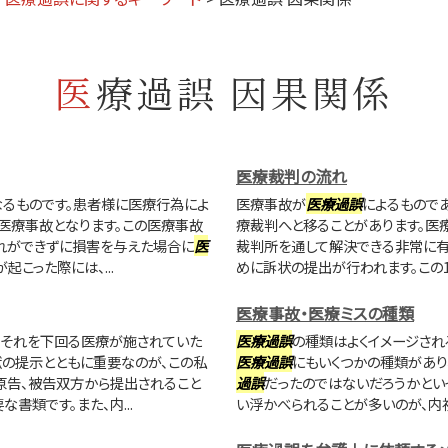
医療過誤 因果関係
医療裁判の流れ
なるものです。患者様に医療行為によ
医療事故が
医療過誤
によるもので
医療事故となります。この医療事故
療裁判へと移ることがあります。医
れができずに損害を与えた場合に
医
裁判所を通して解決できる非常に有
が起こった際には、...
めに訴状の提出が行われます。この1
医療事故・医療ミスの種類
、それを下回る医療が施されていた
医療過誤
の種類はよくイメージされ
の提示とともに重要なのが、この私
医療過誤
にもいくつかの種類があり
原告、被告双方から提出されること
過誤
だったのではないだろうかとい
書類です。また、内...
い浮かべられることが多いのが、内視