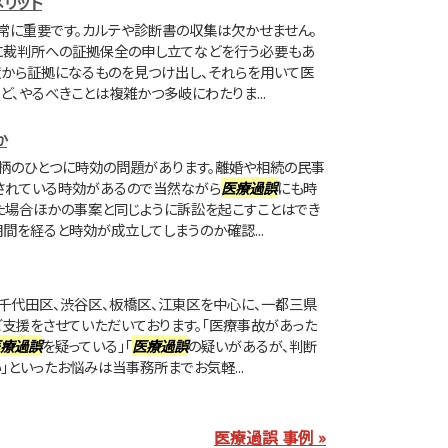
リット
常に重要です。カルテや診断書の収集は欠かせません。
に裁判所への証拠保全の申し立てなどを行う必要もあ
献から証拠になるものを見つけ出し、それらを用いて医
、やるべきことは複雑かつ多岐にわたりま...
か
柄のひとつに時効の問題があります。離婚や相続の民事
されている時効があるので当然ながら
医療過誤
にも時
た場合ほかの事案と同じように訴訟を起こすことはでき
間を経ると時効が成立してしまうのか確認...
千代田区、渋谷区、板橋区、江東区を中心に、一都三県
支援をさせていただいております。「医療事故があった
療過誤
を疑っている」「
医療過誤
の疑いがあるが、判断
といったお悩みは当事務所までお気軽...
医療過誤 事例 »