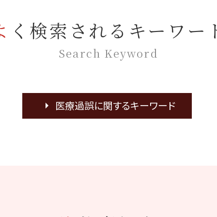
よく検索されるキーワー
Search Keyword
医療過誤に関するキーワード
医療 訴訟
医療 ADR
医療過誤 訴訟
医療過誤 因果関係
医療過誤 協力医
看護師 療養上の世話
協力医 嘱託医
乳癌 誤診