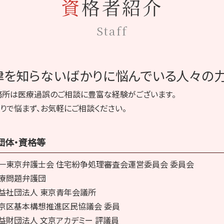
資格者紹介
胃粘膜下腫瘍 誤診
裁判 意見書
Staff
神経 切断
医療ミス 相談
化膿 悪化
医療ミス 死亡
律を知らないばかりに悩んでいる人々の力
インフォームドコンセント 問題点
医療事故 医療過誤
務所は医療過誤のご相談に豊富な経験がございます。
医療過誤 相談
りで悩まず、お気軽にご相談ください。
看護師 医療事故
手術 傷口 化膿
手術 ガーゼ 置き忘れ 症状
団体・資格等
一東京弁護士会 住宅紛争処理審査会運営委員会 委員会
療問題弁護団
益社団法人 東京青年会議所
京区基本構想推進区民協議会 委員
益財団法人 文京アカデミー 評議員