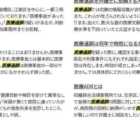
医療過誤を弁護士に依頼するメ
板橋区、江東区を中心に、一都三県
医療過誤
では初期の情報収集が非
いております。「医療事故があった
また、これらが改ざんされないよう
」「
医療過誤
の疑いがあるが、判断
ります。加えて、膨大な数の医療文
事務所までお気軽...
療水準を下回っていたと立証するなど
医療過誤は何年で時効になる
かけることはありませんか。医療事
医療過誤
を疑った際に、確認する事
ります。医療事故とは基本的に医療
訴訟や刑事事件にもそれぞれ設定
。
医療過誤
は医療事故の一部分で
効は存在します。時効が成立しまっ
にもかかわらず誤った処...
ません。では具体的にどれくらいの期
医療ADRとは
 「健康診断や検診を受けて異常なし
初雁綜合法律事務所では、文京区、
」「体調が悪くて医院に通っていたが
で皆様の
医療過誤
の問題に対してご
どもが救急外来を受診したところ、
が、病院側の説明に納得がいかず
医
しや誤...
が難しいので弁護士に相談をしたい」