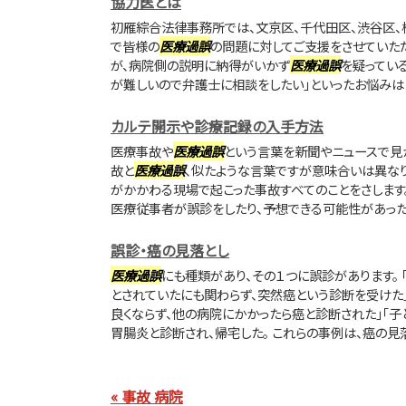
協力医とは
初雁綜合法律事務所では、文京区、千代田区、渋谷区、
で皆様の
医療過誤
の問題に対してご支援をさせていただ
が、病院側の説明に納得がいかず
医療過誤
を疑っている
が難しいので弁護士に相談をしたい」といったお悩みは当
カルテ開示や診療記録の入手方法
医療事故や
医療過誤
という言葉を新聞やニュースで見
故と
医療過誤
、似たような言葉ですが意味合いは異な
がかかわる現場で起こった事故すべてのことをさします
医療従事者が誤診をしたり、予想できる可能性があったの
誤診・癌の見落とし
医療過誤
にも種類があり、その１つに誤診があります。
とされていたにも関わらず、突然癌という診断を受けた
良くならず、他の病院にかかったら癌と診断された」「子
胃腸炎と診断され、帰宅した。 これらの事例は、癌の見落と
« 事故 病院