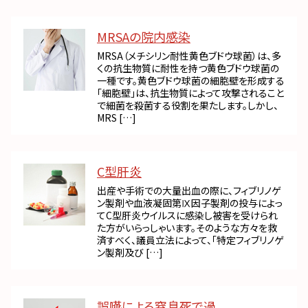
MRSAの院内感染
MRSA（メチシリン耐性黄色ブドウ球菌）は、多
くの抗生物質に耐性を持つ黄色ブドウ球菌の
一種です。黄色ブドウ球菌の細胞壁を形成する
「細胞壁」は、抗生物質によって攻撃されること
で細菌を殺菌する役割を果たします。しかし、
MRS […]
C型肝炎
出産や手術での大量出血の際に、フィブリノゲ
ン製剤や血液凝固第Ⅸ因子製剤の投与によっ
てC型肝炎ウイルスに感染し被害を受けられ
た方がいらっしゃいます。そのような方々を救
済すべく、議員立法によって、「特定フィブリノゲ
ン製剤及び […]
誤嚥による窒息死で過...