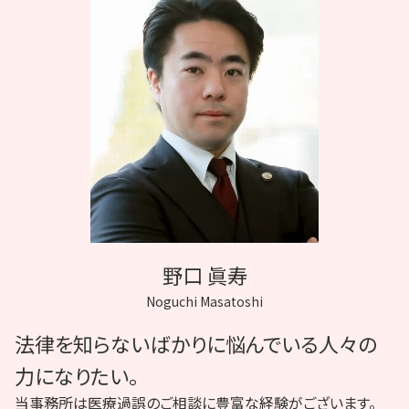
医療過誤 adr
医療過誤 帝王切開
医療過誤 因果関係
膵臓癌 誤診
化膿 悪化
看護師 療養上の世話
癌 見落とし
B型肝炎 給付金
医療事故 調査
野口 眞寿
Noguchi Masatoshi
法律を知らないばかりに悩んでいる人々の
力になりたい。
当事務所は医療過誤のご相談に豊富な経験がございます。