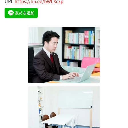
URL:
https://lin.ee/bWLXcxp