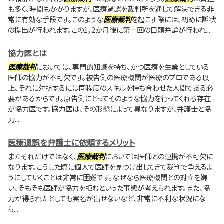
も多く、時間もかかりますが、医療過誤を裁判所を通して解決できる非
常に有効な手段です。このような
医療裁判
を起こす際には、初めに訴状
の提出が行われます。この1，2か月後に第一回の口頭弁論が行われ...
協力医とは
医療裁判
においては、専門的知識を持ち、かつ医療を生業としている
医師の協力が不可欠です。被告側の医療機関が医療のプロである以
上、それに対抗するには同程度のスキルを持ち合わせた人間である必
要があるからです。原告側にとってそのような協力を行ってくれる存在
が協力医です。協力医は、その形態によって異なりますが、弁護士と協
力...
医療過誤を弁護士に依頼するメリット
またそれだけではなく、
医療裁判
においては医師との連携が不可欠に
なります。こうした際に個人で医師を見つけ出してきて裁判で争えるよ
うにしていくことは非常に困難です。なぜなら医療機関との対立を嫌
い、そもそも医師が協力を拒むといった事態が考えられます。また、協
力が得られたとしても実名が出せないなど、非常に不利な状況にな
ら...