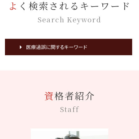
よく検索されるキーワード
Search Keyword
医療過誤に関するキーワード
医療ミス 死亡
親知らず抜歯 後遺症
カルテ 開示
神経 損傷
資格者紹介
裁判 意見書
協力医 嘱託医
Staff
主治医 意見書
医療裁判 弁護士
看護師 医療事故
医療ミス 相談
誤診 返金