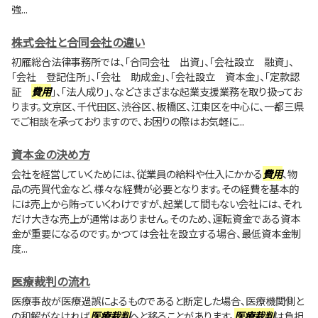
強...
株式会社と合同会社の違い
初雁総合法律事務所では、「合同会社 出資」、「会社設立 融資」、
「会社 登記住所」、「会社 助成金」、「会社設立 資本金」、「定款認
証
費用
」、「法人成り」、などさまざまな起業支援業務を取り扱ってお
ります。文京区、千代田区、渋谷区、板橋区、江東区を中心に、一都三県
でご相談を承っておりますので、お困りの際はお気軽に...
資本金の決め方
会社を経営していくためには、従業員の給料や仕入にかかる
費用
、物
品の売買代金など、様々な経費が必要となります。その経費を基本的
には売上から賄っていくわけですが、起業して間もない会社には、それ
だけ大きな売上が通常はありません。そのため、運転資金である資本
金が重要になるのです。かつては会社を設立する場合、最低資本金制
度...
医療裁判の流れ
医療事故が医療過誤によるものであると断定した場合、医療機関側と
の和解がなければ
医療裁判
へと移ることがあります。
医療裁判
は負担