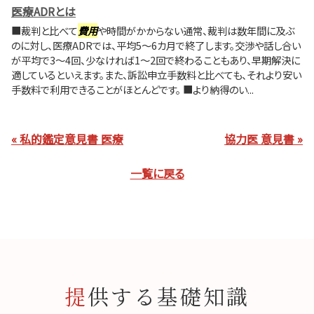
医療ADRとは
■裁判と比べて
費用
や時間がかからない通常、裁判は数年間に及ぶ
のに対し、医療ADRでは、平均5～6カ月で終了します。交渉や話し合い
が平均で3～4回、少なければ1～2回で終わることもあり、早期解決に
適しているといえます。また、訴訟申立手数料と比べても、それより安い
手数料で利用できることがほとんどです。 ■より納得のい...
« 私的鑑定意見書 医療
協力医 意見書 »
一覧に戻る
提供する基礎知識