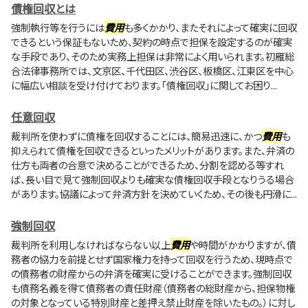
債権回収とは
強制執行等を行うには
費用
も多くかかり、またそれによって確実に回収
できるという保証もないため、契約の時点で担保を設定するのが確実
な手段であり、そのため実務上担保は非常によく用いられます。初雁総
合法律事務所では、文京区、千代田区、渋谷区、板橋区、江東区を中心
に幅広い相談を受け付けております。「債権回収」に関してお困り...
任意回収
裁判所を使わずに債権を回収することには、簡易迅速に、かつ
費用
も
抑えられて債権を回収できるといったメリットがあります。また、弁済の
仕方も両者の合意で決めることができるため、分割を認める等すれ
ば、長い目で見て強制回収よりも確実な債権回収手段となりうる場合
があります。協議によって弁済方針を決めていくため、その後も円滑に...
強制回収
裁判所を利用しなければならない以上
費用
や時間がかかりますが、債
務者の協力を前提とせず国家権力を持って回収を行うため、現時点で
の債務者の財産からの弁済を確実に受けることができます。強制回収
も債務名義を得て債務者の責任財産（債務者の総財産から、担保物権
の対象となっている特別財産と差押え禁止財産を除いたもの。）に対し