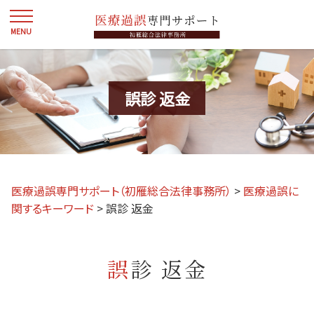
誤診 返金
医療過誤専門サポート（初雁総合法律事務所）
>
医療過誤に
関するキーワード
>
誤診 返金
誤診 返金