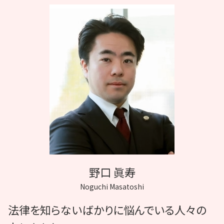
医療裁判 費用
歯科 麻酔 アナフィラキシーショック
医療訴訟 協力医
神経 切断
看護師 医療事故
無痛分娩 後遺症
医療裁判 弁護士
胃粘膜下腫瘍 誤診
医療過誤 説明義務違反
麻酔 後遺症
事故 病院
野口 眞寿
Noguchi Masatoshi
法律を知らないばかりに悩んでいる人々の