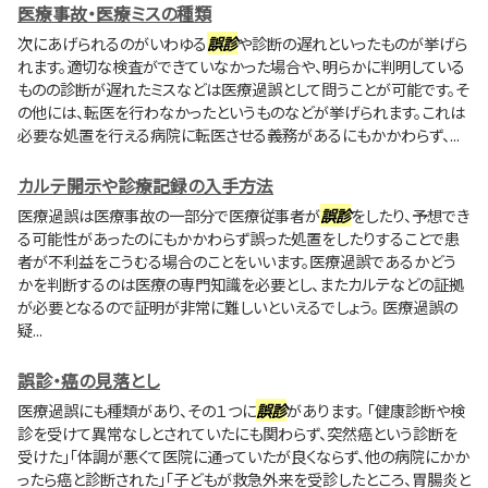
医療事故・医療ミスの種類
次にあげられるのがいわゆる
誤診
や診断の遅れといったものが挙げら
れます。適切な検査ができていなかった場合や、明らかに判明している
ものの診断が遅れたミスなどは医療過誤として問うことが可能です。そ
の他には、転医を行わなかったというものなどが挙げられます。これは
必要な処置を行える病院に転医させる義務があるにもかかわらず、...
カルテ開示や診療記録の入手方法
医療過誤は医療事故の一部分で医療従事者が
誤診
をしたり、予想でき
る可能性があったのにもかかわらず誤った処置をしたりすることで患
者が不利益をこうむる場合のことをいいます。医療過誤であるかどう
かを判断するのは医療の専門知識を必要とし、またカルテなどの証拠
が必要となるので証明が非常に難しいといえるでしょう。 医療過誤の
疑...
誤診・癌の見落とし
医療過誤にも種類があり、その１つに
誤診
があります。 「健康診断や検
診を受けて異常なしとされていたにも関わらず、突然癌という診断を
受けた」「体調が悪くて医院に通っていたが良くならず、他の病院にかか
ったら癌と診断された」「子どもが救急外来を受診したところ、胃腸炎と