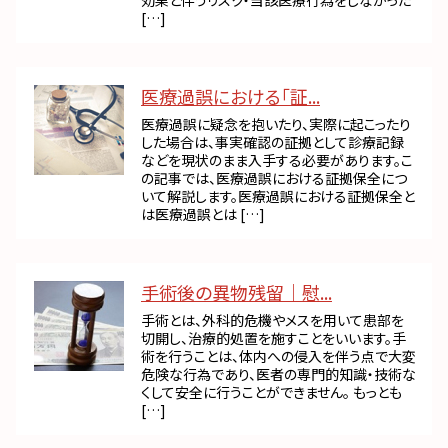
効果と伴うリスク・当該医療行為をしなかった
[…]
医療過誤における「証...
医療過誤に疑念を抱いたり、実際に起こったり
した場合は、事実確認の証拠として診療記録
などを現状のまま入手する必要があります。こ
の記事では、医療過誤における証拠保全につ
いて解説します。医療過誤における証拠保全と
は医療過誤とは […]
手術後の異物残留｜慰...
手術とは、外科的危機やメスを用いて患部を
切開し、治療的処置を施すことをいいます。手
術を行うことは、体内への侵入を伴う点で大変
危険な行為であり、医者の専門的知識・技術な
くして安全に行うことができません。 もっとも
[…]