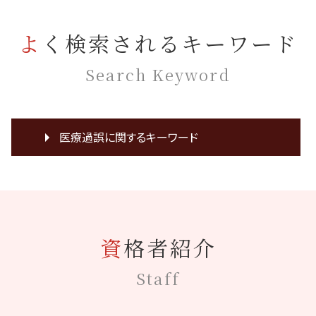
よく検索されるキーワード
Search Keyword
医療過誤に関するキーワード
医療ミス 相談
協力医 契約書
化膿 悪化
医療過誤 因果関係
資格者紹介
患者 取り違え
医療過誤 訴訟
Staff
医療過誤 adr
インフォームドコンセント 看護
協力医 嘱託医