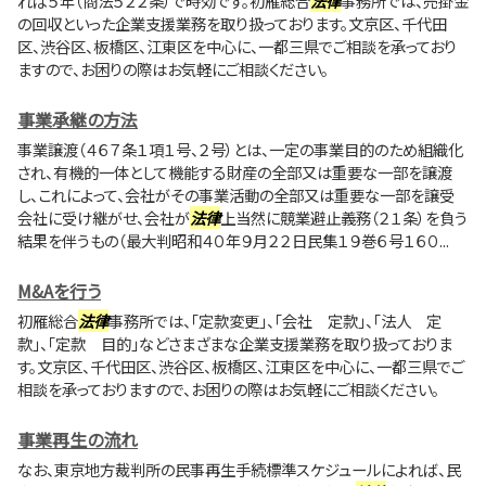
れば５年（商法５２２条）で時効です。初雁総合
法律
事務所では、売掛金
の回収といった企業支援業務を取り扱っております。文京区、千代田
区、渋谷区、板橋区、江東区を中心に、一都三県でご相談を承っており
ますので、お困りの際はお気軽にご相談ください。
事業承継の方法
事業譲渡（４６７条１項１号、２号）とは、一定の事業目的のため組織化
され、有機的一体として機能する財産の全部又は重要な一部を譲渡
し、これによって、会社がその事業活動の全部又は重要な一部を譲受
会社に受け継がせ、会社が
法律
上当然に競業避止義務（２１条）を負う
結果を伴うもの（最大判昭和４０年９月２２日民集１９巻６号１６０...
M&Aを行う
初雁総合
法律
事務所では、「定款変更」、「会社 定款」、「法人 定
款」、「定款 目的」などさまざまな企業支援業務を取り扱っておりま
す。文京区、千代田区、渋谷区、板橋区、江東区を中心に、一都三県でご
相談を承っておりますので、お困りの際はお気軽にご相談ください。
事業再生の流れ
なお、東京地方裁判所の民事再生手続標準スケジュールによれば、民