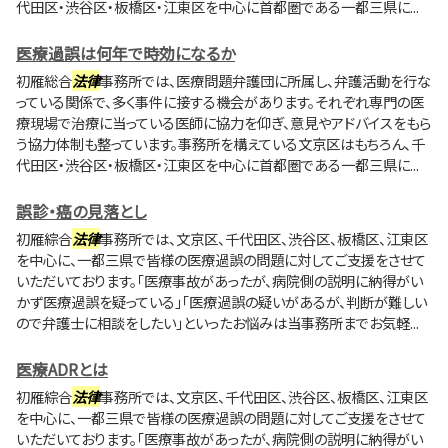
代田区・渋谷区・板橋区・江東区を中心に首都圏である一都三県に...
医療過誤は何年で時効になるか
初雁総合
法律
事務所では、医療問題弁護団に所属し、弁護活動を行な
っている関係で、多く事件に接する機会があります。それぞれ専門の医
療現場で治療に当っている医師に協力を仰ぎ、意見やアドバイスをもら
う協力体制も整っています。事務所を構えている文京区はもちろん、千
代田区・渋谷区・板橋区・江東区を中心に首都圏である一都三県に...
誤診・癌の見落とし
初雁綜合
法律
事務所では、文京区、千代田区、渋谷区、板橋区、江東区
を中心に、一都三県で皆様の医療過誤の問題に対してご支援をさせて
いただいております。「医療事故があったが、病院側の説明に納得がい
かず医療過誤を疑っている」「医療過誤の疑いがあるが、判断が難しい
ので弁護士に相談をしたい」といったお悩みは当事務所までお気軽...
医療ADRとは
初雁綜合
法律
事務所では、文京区、千代田区、渋谷区、板橋区、江東区
を中心に、一都三県で皆様の医療過誤の問題に対してご支援をさせて
いただいております。「医療事故があったが、病院側の説明に納得がい