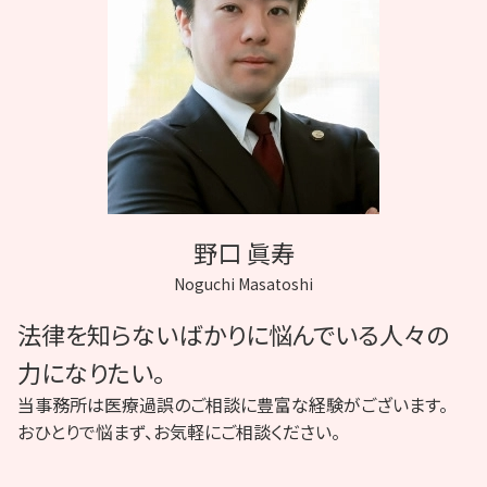
B型肝炎 訴訟
医療過誤 因果関係
患者 取り違え
協力医 意見書
医療過誤 相談
C型肝炎 訴訟
医療 ADR
野口 眞寿
Noguchi Masatoshi
法律を知らないばかりに悩んでいる人々の
力になりたい。
当事務所は医療過誤のご相談に豊富な経験がございます。
おひとりで悩まず、お気軽にご相談ください。