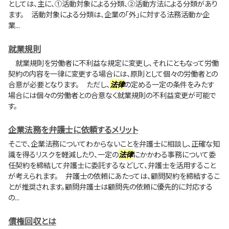
としては、主に、①活動対象による分類、②活動方法による分類があり
ます。 活動対象による分類は、企業の「外」に対する法務活動か企
業...
就業規則
就業規則を労働者に不利益な規定に変更し、それにともなって労働
契約の内容を一律に変更する場合には、原則として個々の労働者との
合意が必要となります。 ただし、
法律
の定める一定の条件をみたす
場合には個々の労働者との合意なく就業規則の不利益変更が可能で
す。
企業法務を弁護士に依頼するメリット
そこで、企業法務についてわからないことを弁護士に相談し、正確な知
識を得るリスクを軽減したり、一定の
法律
にかかわる事務について委
任契約を締結して弁護士に委託するなどして、弁護士を活用すること
が考えられます。 弁護士の依頼にあたっては、顧問契約を締結するこ
とが推奨されます。顧問弁護士は顧問先の依頼に優先的に対応する
の...
債権回収とは