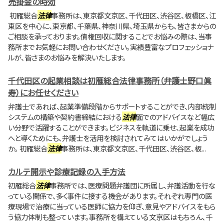
売掛金の時効
初雁総合
法律
事務所は、東京都文京区、千代田区、渋谷区、板橋区、江
東区を中心に、東京都、千葉県、神奈川県、埼玉県からも、皆さまからの
ご相談を承っております。債権回収に関することでお悩みの際は、当事
務所までお気軽にお問い合わせください。実績豊富なプロフェッショナ
ルが、皆さまのお悩みを解決いたします。
千代田区の起業相談は初雁総合法律事務所（弁護士野口眞
寿）にお任せください
弁護士であれば、起業準備段階からサポートすることができ、内部統制
システムの構築や契約書締結における
法律
面でのアドバイスなど幅広
い分野で活躍することができます。ビジネスを軌道に乗せ、起業を成功
へと導くためにも、弁護士を活用を検討されてみてはいかがでしょう
か。 初雁総合
法律
事務所は、東京都文京区、千代田区、渋谷区、板...
カルテ開示や診療記録の入手方法
初雁総合
法律
事務所では、医療問題弁護団に所属し、弁護活動を行な
っている関係で、多く事件に接する機会があります。それぞれ専門の医
療現場で治療に当っている医師に協力を仰ぎ、意見やアドバイスをもら
う協力体制も整っています。事務所を構えている文京区はもちろん、千