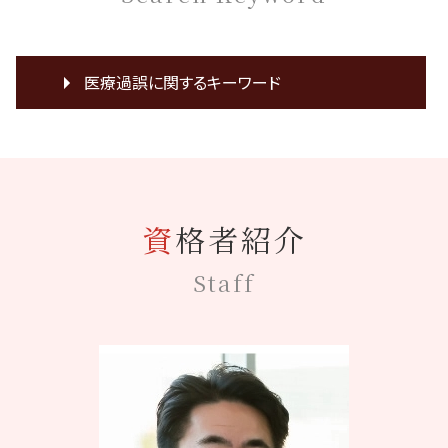
医療過誤に関するキーワード
看護師 医療事故
手術 傷口 化膿
私的鑑定意見書 医療
膵臓癌 誤診
資格者紹介
医療裁判 弁護士
医療過誤 adr
Staff
医療事故 医療過誤
誤診 返金
手術 ガーゼ 置き忘れ 症状
症状 悪化
説明義務 違反
インフォームドコンセント 問題点
協力医 訴訟