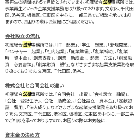
事再生の期間は約５ヵ月間とされています。初雁総合
法律
事務所では、
事業再生といった企業支援業務を取り扱っております。文京区、千代田
区、渋谷区、板橋区、江東区を中心に、一都三県でご相談を承っており
ますので、お困りの際はお気軽にご相談ください。
会社設立の流れ
初雁総合
法律
事務所では、「IT 起業」、「学生 起業」、「新規開業」、
「ベンチャー 起業」、「社内起業」、「開業準備」、「創業補助」、「創業
時 資本金」、「創業支援」、「創業 助成金」、「起業 方法」、「創業融
資 必要書類」、「創業融資 銀行」などさまざまな起業支援業務を取
り扱っております。文京区、千代田区、渋谷...
株式会社と合同会社の違い
初雁総合
法律
事務所では、「合同会社 出資」、「会社設立 融資」、
「会社 登記住所」、「会社 助成金」、「会社設立 資本金」、「定款認
証 費用」、「法人成り」、などさまざまな起業支援業務を取り扱ってお
ります。文京区、千代田区、渋谷区、板橋区、江東区を中心に、一都三県
でご相談を承っておりますので、お困りの際はお気軽に...
資本金の決め方