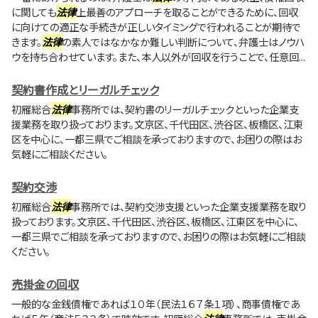
に関しても
法律
上最善のアプローチを取ることができるために、回収
に向けての適正な手続きが正しいタイミングで行われることが期待で
きます。
法律
の素人ではなかなか難しい判断について、弁護士はノウハ
ウを持ち合わせています。また、本人以外が回収を行うことで、任意回...
契約書作成とリーガルチェック
初雁総合
法律
事務所では、契約書のリーガルチェックといった企業支
援業務を取り扱っております。文京区、千代田区、渋谷区、板橋区、江東
区を中心に、一都三県でご相談を承っておりますので、お困りの際はお
気軽にご相談ください。
契約交渉
初雁総合
法律
事務所では、契約交渉支援といった企業支援業務を取り
扱っております。文京区、千代田区、渋谷区、板橋区、江東区を中心に、
一都三県でご相談を承っておりますので、お困りの際はお気軽にご相談
ください。
売掛金の回収
一般的な金銭債権であれば１０年（民法１６７条１項）、商事債権であ