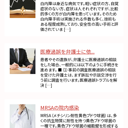
白内障は身近な病気です。軽い症状の方、自覚
症状のない方、症状は人それぞれですが、比較
的多くの方が白内障を患っています。そのため
白内障手術は実施される件数も多く、技術も
ある程度成熟しており、安全性の高い手術と評
価されていま […]
医療過誤を弁護士に依...
患者やその遺族が、弁護士に医療過誤の相談
をした場合、一般的には以下のように手続きを
進めます。 ■（1）事前の調査医療過誤の相談
を受けた弁護士は、まず訴訟や示談交渉を行
う前に調査を行います。医療過誤トラブルを解
決 […]
MRSAの院内感染
MRSA（メチシリン耐性黄色ブドウ球菌）は、多
くの抗生物質に耐性を持つ黄色ブドウ球菌の
一種です。黄色ブドウ球菌の細胞壁を形成する