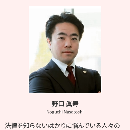
麻酔 後遺症
協力医 嘱託医
mrsa 院内感染
医療 ADR
看護師 医療事故
膵臓癌 誤診
医療訴訟 協力医
医療過誤 相談
症状 悪化
C型肝炎 補助金
医療裁判 弁護士
医療過誤 協力医
野口 眞寿
Noguchi Masatoshi
法律を知らないばかりに悩んでいる人々の