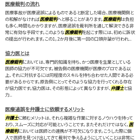
医療裁判の流れ
医療事故が医療過誤によるものであると断定した場合、医療機関側と
の和解がなければ
医療裁判
へと移ることがあります。
医療裁判
は負担
も多く、時間もかかりますが、医療過誤を裁判所を通して解決できる非
常に有効な手段です。このような
医療裁判
を起こす際には、初めに訴状
の提出が行われます。この1，2か月後に第一回の口頭弁論が行われ...
協力医とは
医療裁判
においては、専門的知識を持ち、かつ医療を生業としている
医師の協力が不可欠です。被告側の医療機関が医療のプロである以
上、それに対抗するには同程度のスキルを持ち合わせた人間である必
要があるからです。原告側にとってそのような協力を行ってくれる存在
が協力医です。協力医は、その形態によって異なりますが、
弁護士
と協
力...
医療過誤を弁護士に依頼するメリット
弁護士
に頼むメリットは、それら複雑な作業に対するノウハウを持って
おり、スムーズに対応が可能ということです。またそれだけではなく、
医
療裁判
においては医師との連携が不可欠になります。こうした際に個
人で医師を見つけ出してきて裁判で争えるようにしていくことは非常に