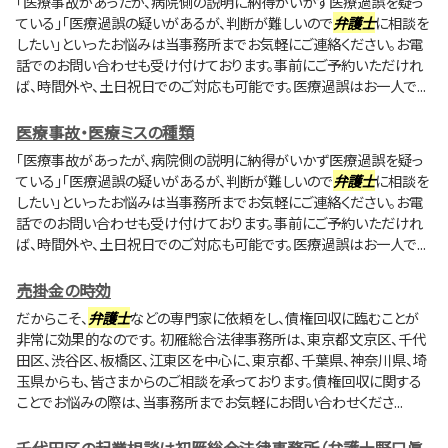
「医療事故があったが、病院側の説明に納得がいかず医療過誤を疑っ
ている」「医療過誤の疑いがあるが、判断が難しいので
弁護士
に相談を
したい」といったお悩みは当事務所までお気軽にご連絡ください。お電
話でのお問い合わせも受け付けております。事前にご予約いただけれ
ば、時間外や、土日祝日でのご対応も可能です。医療過誤はお一人で...
医療事故・医療ミスの種類
「医療事故があったが、病院側の説明に納得がいかず医療過誤を疑っ
ている」「医療過誤の疑いがあるが、判断が難しいので
弁護士
に相談を
したい」といったお悩みは当事務所までお気軽にご連絡ください。お電
話でのお問い合わせも受け付けております。事前にご予約いただけれ
ば、時間外や、土日祝日でのご対応も可能です。医療過誤はお一人で...
売掛金の時効
だからこそ、
弁護士
などの専門家に依頼をし、債権回収に臨むことが
非常に効果的なのです。 初雁総合法律事務所は、東京都文京区、千代
田区、渋谷区、板橋区、江東区を中心に、東京都、千葉県、神奈川県、埼
玉県からも、皆さまからのご相談を承っております。債権回収に関する
ことでお悩みの際は、当事務所までお気軽にお問い合わせくださ...