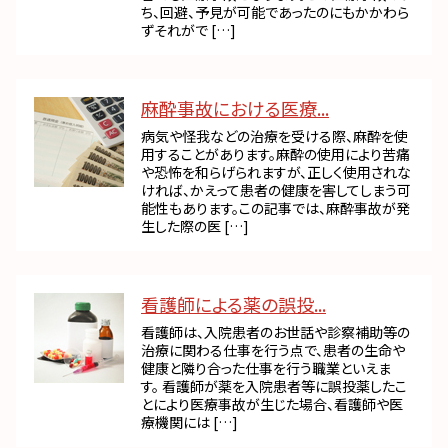
ち、回避、予見が可能であったのにもかかわら
ずそれがで […]
麻酔事故における医療...
病気や怪我などの治療を受ける際、麻酔を使
用することがあります。麻酔の使用により苦痛
や恐怖を和らげられますが、正しく使用されな
ければ、かえって患者の健康を害してしまう可
能性もあります。この記事では、麻酔事故が発
生した際の医 […]
看護師による薬の誤投...
看護師は、入院患者のお世話や診察補助等の
治療に関わる仕事を行う点で、患者の生命や
健康と隣り合った仕事を行う職業といえま
す。 看護師が薬を入院患者等に誤投薬したこ
とにより医療事故が生じた場合、看護師や医
療機関には […]