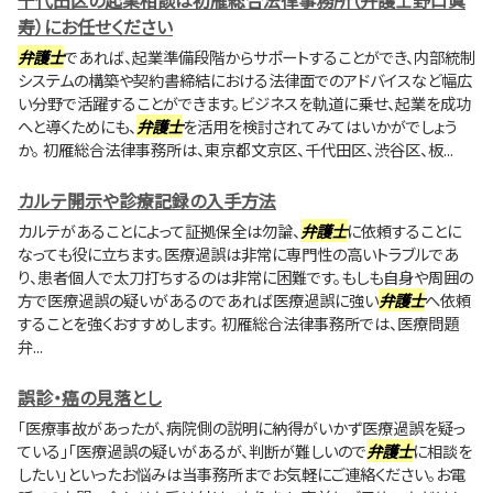
千代田区の起業相談は初雁総合法律事務所（弁護士野口眞
寿）にお任せください
弁護士
であれば、起業準備段階からサポートすることができ、内部統制
システムの構築や契約書締結における法律面でのアドバイスなど幅広
い分野で活躍することができます。ビジネスを軌道に乗せ、起業を成功
へと導くためにも、
弁護士
を活用を検討されてみてはいかがでしょう
か。 初雁総合法律事務所は、東京都文京区、千代田区、渋谷区、板...
カルテ開示や診療記録の入手方法
カルテがあることによって証拠保全は勿論、
弁護士
に依頼することに
なっても役に立ちます。医療過誤は非常に専門性の高いトラブルであ
り、患者個人で太刀打ちするのは非常に困難です。もしも自身や周囲の
方で医療過誤の疑いがあるのであれば医療過誤に強い
弁護士
へ依頼
することを強くおすすめします。 初雁総合法律事務所では、医療問題
弁...
誤診・癌の見落とし
「医療事故があったが、病院側の説明に納得がいかず医療過誤を疑っ
ている」「医療過誤の疑いがあるが、判断が難しいので
弁護士
に相談を
したい」といったお悩みは当事務所までお気軽にご連絡ください。お電