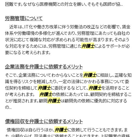
困難です。なぜなら医療機関との対立を嫌い、そもそも医師が協...
労務管理について
近年は、IT化や働き方改革に伴う労働法の改正などの影響で、賃金
体系や労働環境の多様化が進んでおり、労務管理にあたっても自社の
状況に応じて複雑な対応が求められる可能性が高まります。そのよう
な対応をするためには、労務管理に通じた
弁護士
によるサポートが必
要になると考えられます。
企業法務を弁護士に依頼するメリット
そこで、企業法務についてわからないことを
弁護士
に相談し、正確な知
識を得るリスクを軽減したり、一定の法律にかかわる事務について委
任契約を締結して
弁護士
に委託するなどして、
弁護士
を活用すること
が考えられます。
弁護士
の依頼にあたっては、顧問契約を締結するこ
とが推奨されます。顧問
弁護士
は顧問先の依頼に優先的に対応する
の...
債権回収を弁護士に依頼するメリット
債権回収は自ら行うほか、
弁護士
に依頼して行うこともできます。ま
た、少額ならば、司法書士に依頼することもできます。上記職業の資格