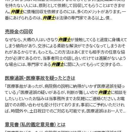
を持たない人には、原則として依頼して回収してもらうことはできませ
ん。
弁護士
に債権回収を依頼するのには、多くのメリットがあります。一
番にあげられるのは、
弁護士
は法律の専門家である以上、債...
売掛金の回収
なぜなら、大概の人はいきなり
弁護士
が接触してくると過度に身構えて
しまう傾向があり、交渉による柔軟な解決ができなくなってしまうおそ
れがあるからです。もっとも、この方法はあくまでも相手方の任意な協
力が必須であるので、当事者同士の話し合いだけでは進展がないよう
な場合には、専門家である
弁護士
に間に入ってもらって交渉するの...
医療過誤・医療事故を疑ったときは
「医療事故があったが、病院側の説明に納得がいかず医療過誤を疑っ
ている」「医療過誤の疑いがあるが、判断が難しいので
弁護士
に相談を
したい」といったお悩みは当事務所までお気軽にご連絡ください。お電
話でのお問い合わせも受け付けております。事前にご予約いただけれ
ば、時間外や、土日祝日でのご対応も可能です。医療過誤はお一人で...
意見書（私的鑑定意見書）とは