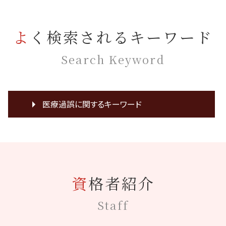
よく検索されるキーワード
Search Keyword
医療過誤に関するキーワード
医療裁判 費用
癌 見落とし
裁判 意見書
医療事故 調査
資格者紹介
協力医 意見書
医療過誤 説明義務違反
Staff
手術 傷口 化膿
乳癌 誤診