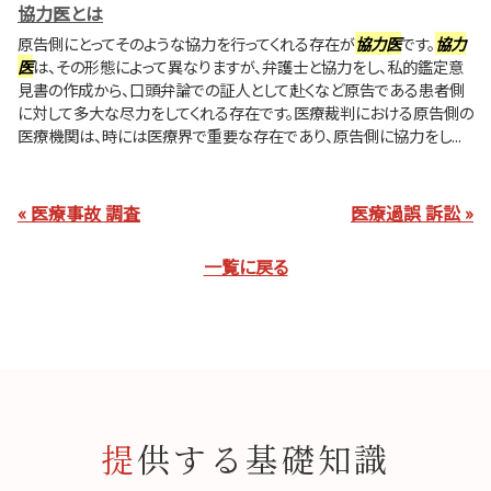
協力医とは
原告側にとってそのような協力を行ってくれる存在が
協力医
です。
協力
医
は、その形態によって異なりますが、弁護士と協力をし、私的鑑定意
見書の作成から、口頭弁論での証人として赴くなど原告である患者側
に対して多大な尽力をしてくれる存在です。医療裁判における原告側の
医療機関は、時には医療界で重要な存在であり、原告側に協力をし...
« 医療事故 調査
医療過誤 訴訟 »
一覧に戻る
提供する基礎知識