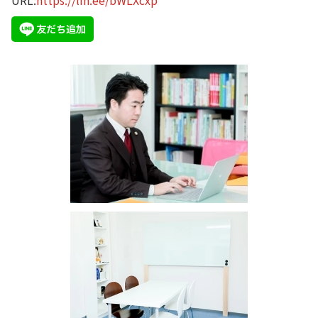
URL:
https://lin.ee/bWLXcxp