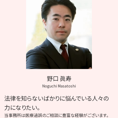
協力医 契約書
医療過誤 帝王切開
C型肝炎 補助金
神経 損傷
協力医 訴訟
説明義務 違反
採血 神経損傷
mrsa 院内感染
インフォームドコンセント 看護
野口 眞寿
Noguchi Masatoshi
法律を知らないばかりに悩んでいる人々の
力になりたい。
当事務所は医療過誤のご相談に豊富な経験がございます。