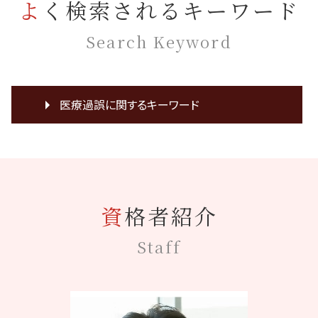
よく検索されるキーワード
Search Keyword
医療過誤に関するキーワード
医療事故 医療過誤
医療訴訟 協力医
医療裁判
化膿 悪化
資格者紹介
裁判 意見書
医療過誤 adr
Staff
神経 切断
医療過誤 協力医
医療過誤 事例
誤診 返金
カルテ 開示