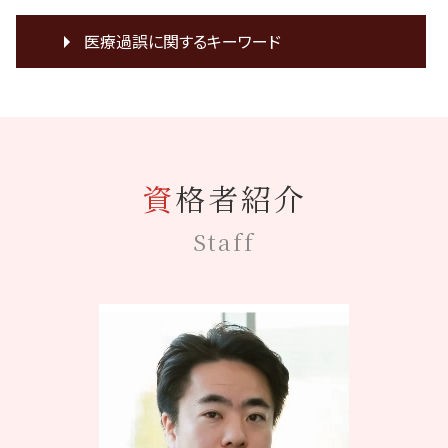
医療過誤に関するキーワード
損害賠償 時効
医療過誤 訴訟
化膿 悪化
医療裁判 費用
資格者紹介
協力医 訴訟
レーシック手術 失敗
Staff
協力医 契約書
膵臓癌 誤診
医療裁判
C型肝炎 訴訟
乳癌 誤診
癌 見落とし
医療ミス 相談
誤診 裁判
協力医 意見書