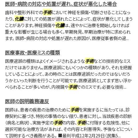
医師・病院の対応や処置が遅れ、症状が悪化した場合
歯科や整形外科での
手術
において神経を損傷・切断させることになっ
たり、
化膿
に対しての処置が遅れたことによって、症状が悪化してしまう
ことがあります。神経損傷や
化膿
は、速やかに治療を開始しなければ
重大な影響が生じる場合も多く、早期発見、早期治療が特に求められ
ます。 医師・病院の対応や処置が遅れた原因が、医療従事者側の過...
医療事故・医療ミスの種類
医療過誤の種類はよくイメージされるような
手術
などの技術的なミス
だけではありません。医療過誤にもいくつかの種類があり、それを把握
していることによって、あの時のことは医療過誤だったのではないだろ
うかといった判断を行うことが可能です。医療過誤としてまず思い浮か
べられることが多いのが、内視鏡や
手術
でのミスです。必要な技術...
医師の説明義務違反
医師は、患者の疾患の治療のために
手術
を実施するに当たっては、診
療契約に基づき、特別の事情のない限り、患者に対し、当該疾患の診断
（病名と病状）、実施予定の
手術
の内容、
手術
に付随する危険性、他に
選択可能な治療方法があれば、その内容と利害得失、予後などについ
て説明するべき義務がある。 ■最判平成12年2月29日（民集5...