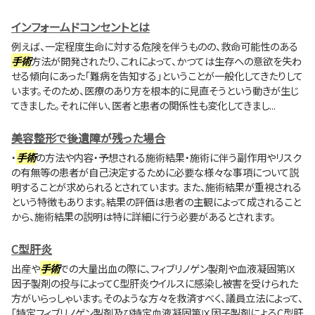
インフォームドコンセントとは
例えば、一定程度生命に対する危険を伴うものの、救命可能性のある
手術
方法が開発されたり、これによって、かつては生存への意欲を失わ
せる傾向にあった「難病を告知する」ということが一般化してきたりして
います。そのため、医療のあり方を根本的に見直そうという動きが生じ
てきました。それに伴い、医者と患者の関係性も変化してきまし...
美容整形で後遺障が残った場合
・
手術
の方法や内容・予想される施術結果・施術に伴う副作用やリスク
の有無等の患者が自己決定するために必要な様々な事項について説
明することが求められるとされています。 また、施術結果が重視される
という特徴もあります。結果の評価は患者の主観によって成されること
から、施術結果の説明は特に詳細に行う必要があるとされます。
C型肝炎
出産や
手術
での大量出血の際に、フィブリノゲン製剤や血液凝固第Ⅸ
因子製剤の投与によってC型肝炎ウイルスに感染し被害を受けられた
方がいらっしゃいます。そのような方々を救済すべく、議員立法によって、
「特定フィブリノゲン製剤及び特定血液凝固第Ⅸ因子製剤によるC型肝