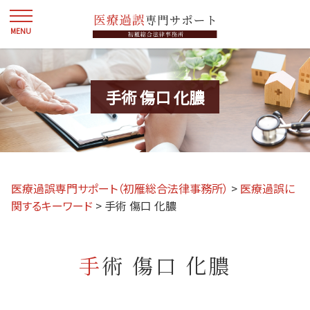
手術 傷口 化膿
医療過誤専門サポート（初雁総合法律事務所）
>
医療過誤に
関するキーワード
>
手術 傷口 化膿
手術 傷口 化膿