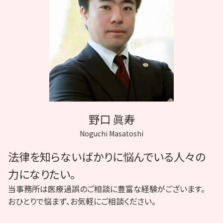
歯科 麻酔 アナフィラキシーショック
医療過誤 相談
インフォームドコンセント 問題点
裁判 意見書
カルテ 開示
説明義務 違反
医療過誤 事例
野口 眞寿
Noguchi Masatoshi
法律を知らないばかりに悩んでいる人々の
力になりたい。
当事務所は医療過誤のご相談に豊富な経験がございます。
おひとりで悩まず、お気軽にご相談ください。