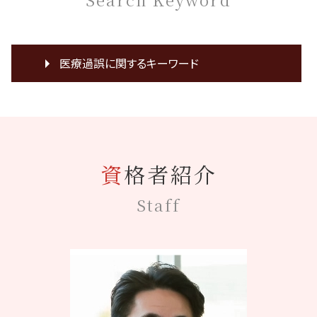
医療過誤に関するキーワード
膵臓癌 誤診
医療裁判
医療過誤 帝王切開
親知らず抜歯 後遺症
資格者紹介
B型肝炎 訴訟
手術 ガーゼ 置き忘れ 症状
Staff
医療裁判 弁護士
癌 見落とし
協力医 契約書
C型肝炎 訴訟
損害賠償 時効
医療事故 調査
症状 悪化