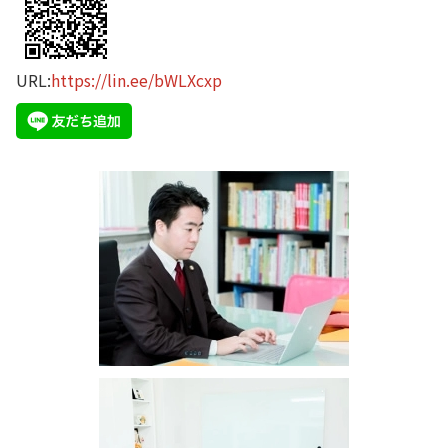
URL:
https://lin.ee/bWLXcxp