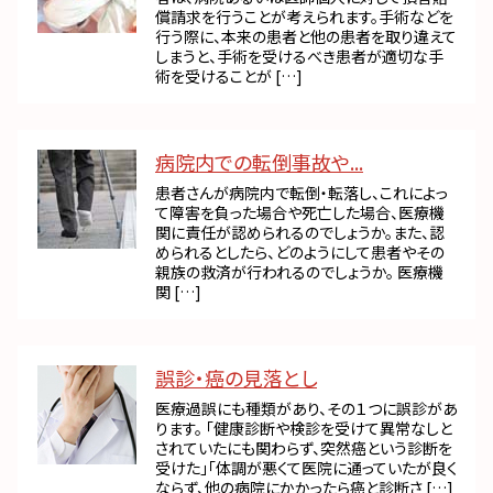
償請求を行うことが考えられます。手術などを
行う際に、本来の患者と他の患者を取り違えて
しまうと、手術を受けるべき患者が適切な手
術を受けることが […]
病院内での転倒事故や...
患者さんが病院内で転倒・転落し、これによっ
て障害を負った場合や死亡した場合、医療機
関に責任が認められるのでしょうか。また、認
められるとしたら、どのようにして患者やその
親族の救済が行われるのでしょうか。 医療機
関 […]
誤診・癌の見落とし
医療過誤にも種類があり、その１つに誤診があ
ります。 「健康診断や検診を受けて異常なしと
されていたにも関わらず、突然癌という診断を
受けた」「体調が悪くて医院に通っていたが良く
ならず、他の病院にかかったら癌と診断さ […]