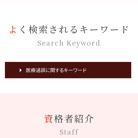
よく検索されるキーワード
Search Keyword
医療過誤に関するキーワード
症状 悪化
医療過誤 事例
医療事故 医療過誤
看護師 医療事故
資格者紹介
麻酔 後遺症
mrsa 院内感染
Staff
医療訴訟 協力医