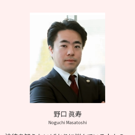
協力医 訴訟
医療ミス 死亡
無痛分娩 後遺症
協力医 嘱託医
医療裁判 弁護士
手術 傷口 化膿
医療裁判 費用
インフォームドコンセント 看護
協力医 契約書
医療過誤 因果関係
事故 病院
化膿 悪化
カルテ 開示
野口 眞寿
Noguchi Masatoshi