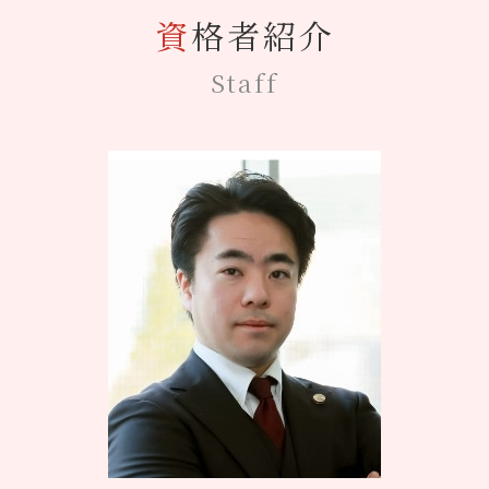
無痛分娩 死亡
資格者紹介
患者 取り違え
看護師 療養上の世話
Staff
神経 切断
インフォームドコンセント 看護
裁判 意見書
美容整形 後遺症
無痛分娩 後遺症
膵臓癌 誤診
神経 損傷
レーシック手術 失敗
C型肝炎 補助金
mrsa 院内感染
歯科 麻酔 アナフィラキシーショック
医療 訴訟
医療過誤 因果関係
医療 ADR