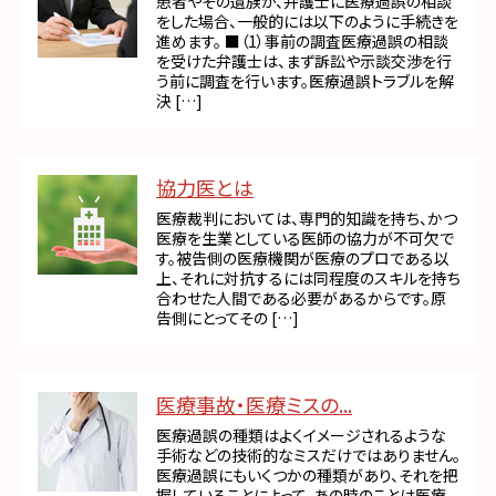
患者やその遺族が、弁護士に医療過誤の相談
をした場合、一般的には以下のように手続きを
進めます。 ■（1）事前の調査医療過誤の相談
を受けた弁護士は、まず訴訟や示談交渉を行
う前に調査を行います。医療過誤トラブルを解
決 […]
協力医とは
医療裁判においては、専門的知識を持ち、かつ
医療を生業としている医師の協力が不可欠で
す。被告側の医療機関が医療のプロである以
上、それに対抗するには同程度のスキルを持ち
合わせた人間である必要があるからです。原
告側にとってその […]
医療事故・医療ミスの...
医療過誤の種類はよくイメージされるような
手術などの技術的なミスだけではありません。
医療過誤にもいくつかの種類があり、それを把
握していることによって、あの時のことは医療