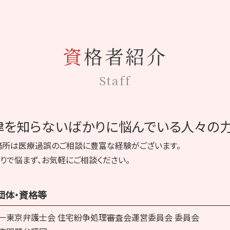
誤診 裁判
インフォームドコンセント 法律
無痛分娩 死亡
医療 訴訟
資格者紹介
mrsa 院内感染
B型肝炎 給付金
Staff
手術 ガーゼ 置き忘れ 症状
レーシック手術 失敗
看護師 療養上の世話
採血 神経損傷
律を知らないばかりに悩んでいる人々の力
協力医 嘱託医
乳癌 誤診
務所は医療過誤のご相談に豊富な経験がございます。
医療過誤 相談
りで悩まず、お気軽にご相談ください。
医療過誤 訴訟
医療ミス 相談
親知らず抜歯 後遺症
団体・資格等
一東京弁護士会 住宅紛争処理審査会運営委員会 委員会