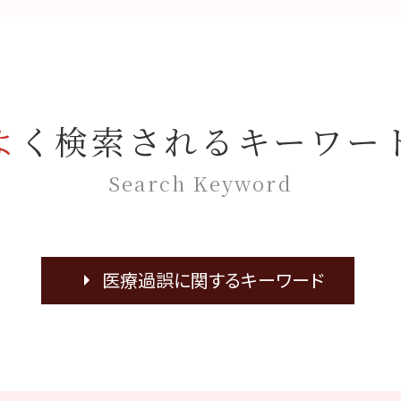
よく検索されるキーワー
Search Keyword
医療過誤に関するキーワード
B型肝炎 訴訟
麻酔 後遺症
癌 見落とし
歯科 麻酔 アナフィラキシーショック