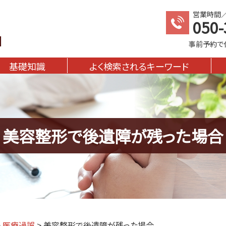
営業時間／1
050-
事前予約で
基礎知識
よく検索されるキーワード
美容整形で後遺障が残った場合
>
医療過誤
>
美容整形で後遺障が残った場合