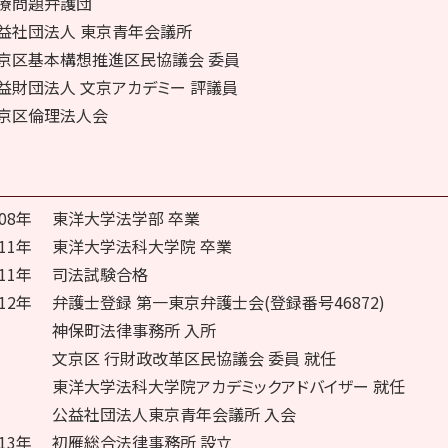
療問題弁護団
益社団法人 東京青年会議所
京区基本構想推進区民協議会 委員
益財団法人 文京アカデミー 評議員
京区倫理法人会
008年
東洋大学法学部 卒業
011年
東洋大学法科大学院 卒業
011年
司法試験合格
012年
弁護士登録 第一東京弁護士会(登録番号46872)
神保町法律事務所 入所
文京区 行財政改革区民協議会 委員 就任
東洋大学法科大学院アカデミックアドバイザー 就任
公益社団法人東京青年会議所 入会
013年
初雁総合法律事務所 設立