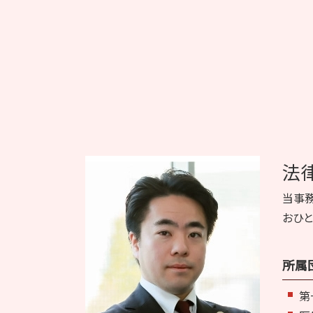
法
当事
おひと
所属
第