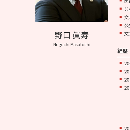
医
公
文
公
野口 眞寿
文
Noguchi Masatoshi
経歴
2
2
2
2
2